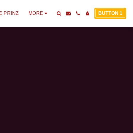
E PRINZ
MORE
BUTTON 1