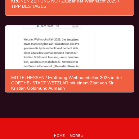
KRONEN ZEITUNG NÖ / Zauber der Weihnacht 2025 /
TIPP DES TAGES
MITTELHESSEN / Eröffnung Weihnachtsflair 2025 in der
GOETHE- STADT WETZLAR mit einem Zitat von Sir
Kristian Goldmund Aumann
HOME
MORE