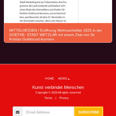
MITTELHESSEN / Eröffnung Weihnachtsflair 2025 in der
GOETHE- STADT WETZLAR mit einem Zitat von Sir
Kristian Goldmund Aumann
HOME
MORE
Kunst verbindet Menschen
Copyright © 2026 All rights reserved
Terms
|
Privacy
SUBSCRIBE